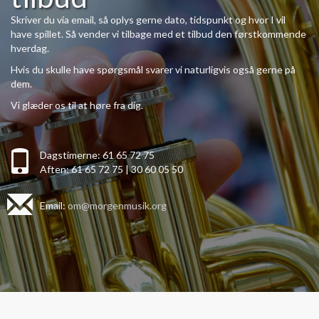
Skriver du via email, så oplys gerne dato, tidspunkt og hvor I vil
have spillet. Så vender vi tilbage med et tilbud den førstkommende
hverdag.
Hvis du skulle have spørgsmål svarer vi naturligvis også gerne på
dem.
Vi glæder os til at høre fra dig.
Dagstimerne: 61 65 72 75
Aften: 61 65 72 75 | 30 60 05 50
Email:
om@morgenmusik.org