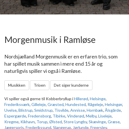
Morgenmusik i Ramløse
Nordsjælland Morgenmusik er en erfaren trio, som
har spillet musik sammen i mere end 15 år og
naturligvis spiller vi også i Ramløse.
Musikken
Trioen
Det siger kunderne
Vi spiller også gerne til Kobberbryllup i
Hillerød
,
Helsinge
,
Frederiksværk
,
Gilleleje
,
Græsted
,
Hundested
,
Rågeleje
,
Helsingør
,
Uvelse
,
Blistrup
,
Smidstrup
,
Tisvilde
,
Annisse
,
Hornbæk
,
Ålsgårde
,
Espergærde
,
Fredensborg
,
Tibirke
,
Vinderød
,
Melby
,
Liseleje
,
Kregme
,
Kikhavn
,
Torup
,
Ølsted
,
Store Lyngby
,
Skævinge
,
Græse
,
Jægerspris
,
Frederikssund
,
Slangerup
,
Jørlunde
,
Freerslev
,