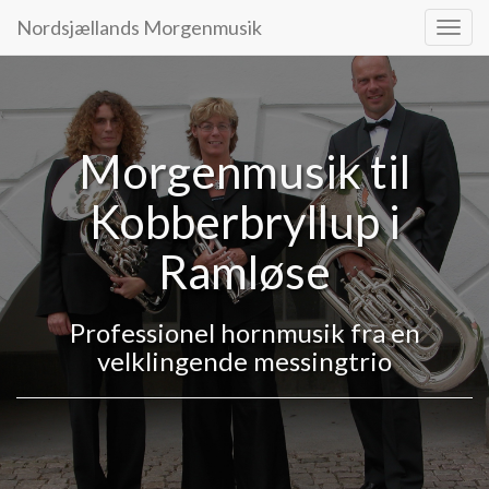
Nordsjællands Morgenmusik
Navig
Morgenmusik til
Kobberbryllup i
Ramløse
Professionel hornmusik fra en
velklingende messingtrio