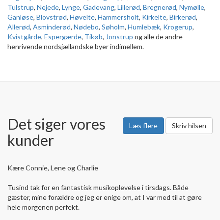
Tulstrup
,
Nejede
,
Lynge
,
Gadevang
,
Lillerød
,
Bregnerød
,
Nymølle
,
Ganløse
,
Blovstrød
,
Høvelte
,
Hammersholt
,
Kirkelte
,
Birkerød
,
Allerød
,
Asminderød
,
Nødebo
,
Søholm
,
Humlebæk
,
Krogerup
,
Kvistgårde
,
Espergærde
,
Tikøb
,
Jonstrup
og alle de andre
henrivende nordsjællandske byer indimellem.
Det siger vores
Læs flere
Skriv hilsen
kunder
Kære Connie, Lene og Charlie
Tusind tak for en fantastisk musikoplevelse i tirsdags. Både
gæster, mine forældre og jeg er enige om, at I var med til at gøre
hele morgenen perfekt.