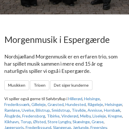
Morgenmusik i Espergærde
Nordsjælland Morgenmusik er en erfaren trio, som
har spillet musik sammen i mere end 15 år og
naturligvis spiller vi også i Espergærde.
Musikken
Trioen
Det siger kunderne
Vi spiller også gerne til Sølvbryllup i
Hillerød
,
Helsinge
,
Frederiksværk
,
Gilleleje
,
Græsted
,
Hundested
,
Rågeleje
,
Helsingør
,
Ramløse
,
Uvelse
,
Blistrup
,
Smidstrup
,
Tisvilde
,
Annisse
,
Hornbæk
,
Ålsgårde
,
Fredensborg
,
Tibirke
,
Vinderød
,
Melby
,
Liseleje
,
Kregme
,
Kikhavn
,
Torup
,
Ølsted
,
Store Lyngby
,
Skævinge
,
Græse
,
Jægerspris
,
Frederikssund
,
Slangerup
,
Jørlunde
,
Freerslev
,