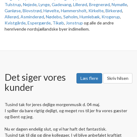
Tulstrup
,
Nejede
,
Lynge
,
Gadevang
,
Lillerød
,
Bregnerød
,
Nymølle
,
Ganløse
,
Blovstrød
,
Høvelte
,
Hammersholt
,
Kirkelte
,
Birkerød
,
Allerød
,
Asminderød
,
Nødebo
,
Søholm
,
Humlebæk
,
Krogerup
,
Kvistgårde
,
Espergærde
,
Tikøb
,
Jonstrup
og alle de andre
henrivende nordsjællandske byer indimellem.
Det siger vores
Læs flere
Skriv hilsen
kunder
Tusind tak for jeres dejlige morgenmusik d. 04 maj.
I spiller da bare rigtig dejligt, og meget ros til jer fra vores gæster
og Bent og jeg.
Nu er dagen endelig slut, og vi har haft det fantastisk.
Tusind tak til dig og dine kollegaer, I vil blive anbefalet kraftigt