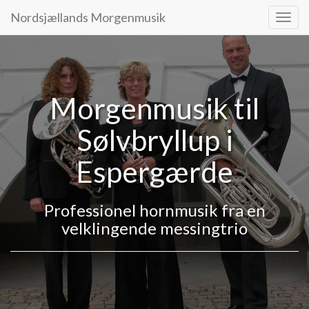
Nordsjællands Morgenmusik
Navig
Morgenmusik til
Sølvbryllup i
Espergærde
Professionel hornmusik fra en
velklingende messingtrio