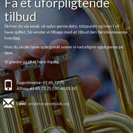
Få et uforpligtende
tilbud
Skriver du via email, så oplys gerne dato, tidspunkt og hvor I vil
have spillet. Så vender vi tilbage med et tilbud den førstkommende
hverdag.
Hvis du skulle have spørgsmål svarer vi naturligvis også gerne på
dem.
Vi glæder os til at høre fra dig.
Dagstimerne: 61 65 72 75
Aften: 61 65 72 75 | 30 60 05 50
Email:
om@morgenmusik.org