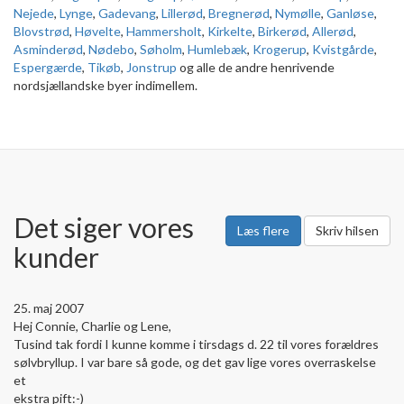
Nejede
,
Lynge
,
Gadevang
,
Lillerød
,
Bregnerød
,
Nymølle
,
Ganløse
,
Blovstrød
,
Høvelte
,
Hammersholt
,
Kirkelte
,
Birkerød
,
Allerød
,
Asminderød
,
Nødebo
,
Søholm
,
Humlebæk
,
Krogerup
,
Kvistgårde
,
Espergærde
,
Tikøb
,
Jonstrup
og alle de andre henrivende
nordsjællandske byer indimellem.
Det siger vores
Læs flere
Skriv hilsen
kunder
25. maj 2007
Hej Connie, Charlie og Lene,
Tusind tak fordi I kunne komme i tirsdags d. 22 til vores forældres
sølvbryllup. I var bare så gode, og det gav lige vores overraskelse
et
ekstra pift:-)