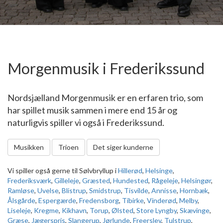
Morgenmusik i Frederikssund
Nordsjælland Morgenmusik er en erfaren trio, som
har spillet musik sammen i mere end 15 år og
naturligvis spiller vi også i Frederikssund.
Musikken
Trioen
Det siger kunderne
Vi spiller også gerne til Sølvbryllup i
Hillerød
,
Helsinge
,
Frederiksværk
,
Gilleleje
,
Græsted
,
Hundested
,
Rågeleje
,
Helsingør
,
Ramløse
,
Uvelse
,
Blistrup
,
Smidstrup
,
Tisvilde
,
Annisse
,
Hornbæk
,
Ålsgårde
,
Espergærde
,
Fredensborg
,
Tibirke
,
Vinderød
,
Melby
,
Liseleje
,
Kregme
,
Kikhavn
,
Torup
,
Ølsted
,
Store Lyngby
,
Skævinge
,
Græse
,
Jægerspris
,
Slangerup
,
Jørlunde
,
Freerslev
,
Tulstrup
,