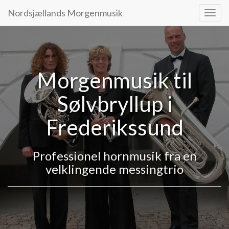
Nordsjællands Morgenmusik
Navig
Morgenmusik til
Sølvbryllup i
Frederikssund
Professionel hornmusik fra en
velklingende messingtrio